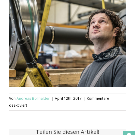
Von
Andreas Bollhalder
|
April 12th, 2017
|
Kommentare
für
deaktiviert
Optimo
Logistics
Personalverleih
Teilen Sie diesen Artikel!
Outsourcing