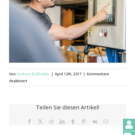
Von
Andreas Bollhalder
|
April 12th, 2017
|
Kommentare
für
deaktiviert
Optimo_Oerlikon_23
Teilen Sie diesen Artikel!
Facebook
X
Reddit
LinkedIn
Tumblr
Pinterest
Vk
E-
Mail