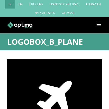
Zum
DE
EN
ÜBER UNS
TRANSPORTAUFTRAG
ANFRAGEN
Inhalt
springen
SPEZIALITÄTEN
GLOSSAR
LOGOBOX_B_PLANE