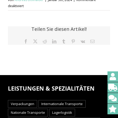
für
deaktiviert
Susanne
Roth
Teilen Sie diesen Artikel!
Facebook
X
Reddit
LinkedIn
Tumblr
Pinterest
Vk
E-
Mail
LEISTUNGEN & SPEZIALITÄTEN
Verpackungen
Internationale Transporte
Nationale Transporte
Lagerlogistik