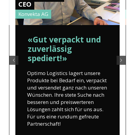
CEO
H
Konvekta AG
Ho
«Gut verpackt und
zuverlässig
spediert!»
Optimo Logistics lagert unsere
Produkte bei Bedarf ein, verpackt
und versendet ganz nach unseren
Wünschen. Ihre stete Suche nach
besseren und preiswerteren
Lösungen zahlt sich für uns aus.
Für uns eine rundum gefreute
Partnerschaft!